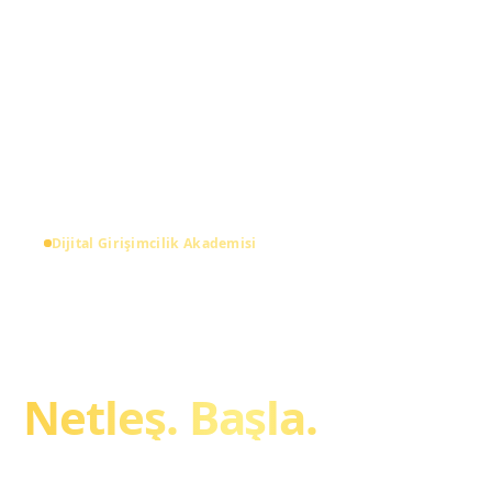
Dijital Girişimcilik Akademisi
Online Gelir
Sistemini Kur.
Netleş. Başla.
Sıfırdan başlayan kadınlar için sistemli dijital iş ve