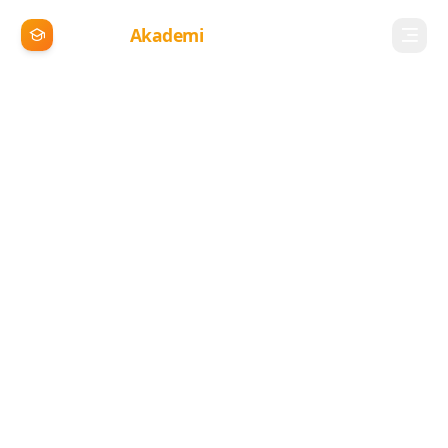
Vizyoner
Akademi
Eğitimler
Başlangıç Noktan
1
Hemen Satın Al
Netleş ve Başla
2
Yüzsüz Pazarlama Masterclass
3
Meta Reklamları 101
4
Akıllı Sistem Kurulumu
5