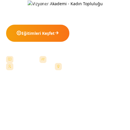
girişimcilik eğitimleri.
Adım adım öğren, uygula, kazan.
Eğitimleri Keşfet
Biz Kimiz?
6 Uzman Eğitim
Adım Adım Sistem
Yeni Başlayanlara Uygun
Uygulama Odaklı